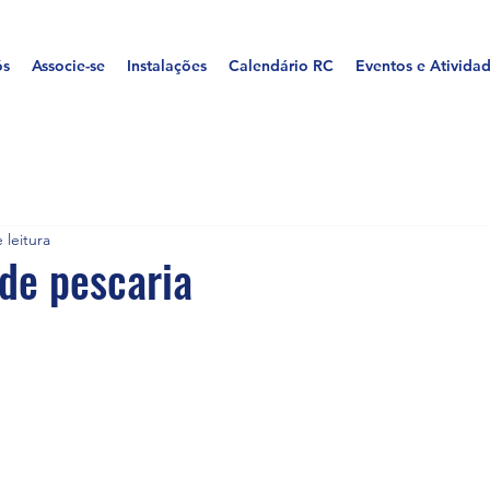
ós
Associe-se
Instalações
Calendário RC
Eventos e Ativida
 leitura
 de pescaria